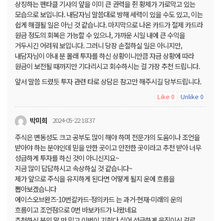
상징하는 펜타클 기사의 앞을 이미 큰 권력을 쥔 황제가 가로막고 있는
모습으로 보입니다. 내담자님 말씀대로 방해 세력이 있을 수도 있고, 이는
쉽게 해결될 일은 아닌 것 같습니다. 마지막으로 나온 카드가 절제 카드라
원금 정도의 회복은 가능할 수 있으나, 가까운 시일 내에 큰 수익을
거두시긴 어려워 보입니다. 그러니 당장 손절하실 일은 아니지만,
내담자님이 아내 분 몰래 투자를 하신 상황이니만큼 자금 상황에 따라
원금이 보전될 때까지만 기다리시고 회수하시는 걸 가장 추천 드립니다.
앞서 말씀 드렸듯 투자 관련 타로 상담은 참고만 해주시길 당부드립니다.
Like
Unlike
0
0
박미희
2024-05-22 18:37
주식은 변동성도 크고 공부도 많이 해야 하며 전문가의 도움이나 조언을
받아야 하는 분야인데 믿을 만한 곳이고 안전한 곳이라고 추천 받아 너무
성급하게 투자를 하신 것이 아니신지요~
지금 많이 답답하시고 속상하실 것 같습니다~
제가 앞으로 주식을 유지하게 된다면 어떻게 될지 운에 흐름을
뽑아보겠습니다
에이스오브완즈-10번칼카드-정의카드 는 과거-현재-미래의 운의
흐름이고 조언점으로 0번 바보카드가 나왔네요
추천하신 분의 말 만 믿고 이번이 기회다 싶어 성급하게 움직이신 걸로