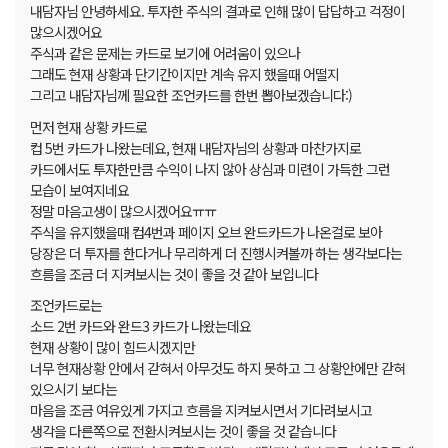
내담자님 안녕하세요. 투자한 주식의 결과로 인해 많이 답답하고 걱정이
많으시겠어요
주식과 같은 문제는 카드로 보기에 어려움이 있으나
그래도 현재 상황과 단기간이지만 계속 유지 했을때 어떨지
그리고 내담자님께 필요한 조언카드를 한번 뽑아보겠습니다:)
먼저 현재 상황 카드로
컵 5번 카드가 나왔는데요, 현재 내담자님의 상황과 마찬가지로
카드에서도 투자한만큼 수익이 나지 않아 상심과 미련이 가득한 그런
모습이 보여지네요
정말 마음고생이 많으시겠어요ㅠㅠ
주식을 유지했을때 컵4번과 페이지 오브 완드카드가 나온걸로 보아
당장은 더 투자를 한다거나 무리하게 더 진행시켜볼까 하는 생각보다는
흐름을 조금 더 지켜보시는 것이 좋을 것 같아 보입니다
조언카드로는
소드 2번 카드와 완드3 카드가 나왔는데요
현재 상황이 많이 힘드시겠지만
너무 현재상황 안에서 갇혀서 아무것도 하지 못하고 그 상황안에만 갇혀
있으시기 보다는
마음을 조금 여유있게 가지고 흐름을 지켜보시면서 기다려보시고
생각을 다른쪽으로 전환시켜보시는 것이 좋을 것 같습니다