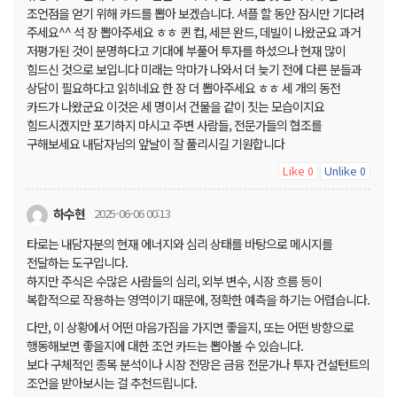
조언점을 얻기 위해 카드를 뽑아 보겠습니다. 셔플 할 동안 잠시만 기다려
주세요^^ 석 장 뽑아주세요 ㅎㅎ 퀸 컵, 세븐 완드, 데빌이 나왔군요 과거
저평가된 것이 분명하다고 기대에 부풀어 투자를 하셨으나 현재 많이
힘드신 것으로 보입니다 미래는 악마가 나와서 더 늦기 전에 다른 분들과
상담이 필요하다고 읽히네요 한 장 더 뽑아주세요 ㅎㅎ 세 개의 동전
카드가 나왔군요 이것은 세 명이서 건물을 같이 짓는 모습이지요
힘드시겠지만 포기하지 마시고 주변 사람들, 전문가들의 협조를
구해보세요 내담자님의 앞날이 잘 풀리시길 기원합니다
Like
Unlike
0
0
하수현
2025-06-06 00:13
타로는 내담자분의 현재 에너지와 심리 상태를 바탕으로 메시지를
전달하는 도구입니다.
하지만 주식은 수많은 사람들의 심리, 외부 변수, 시장 흐름 등이
복합적으로 작용하는 영역이기 때문에, 정확한 예측을 하기는 어렵습니다.
다만, 이 상황에서 어떤 마음가짐을 가지면 좋을지, 또는 어떤 방향으로
행동해보면 좋을지에 대한 조언 카드는 뽑아볼 수 있습니다.
보다 구체적인 종목 분석이나 시장 전망은 금융 전문가나 투자 컨설턴트의
조언을 받아보시는 걸 추천드립니다.