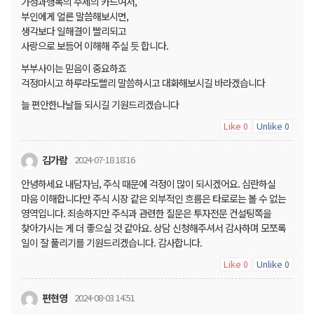
가정과행복의 주제의 카드여서,
부인에게 얼른 말씀해보시면,
생각보다 일해결이 빨리되고
사랑으로 보듬어 이해해 주실 듯 합니다.
부부사이는 믿음이 중요하죠
걱정마시고 하루라도빨리 말씀하시고 대화해보시길 바라겠습니다
늘 편안한나날들 되시길 기원드리겠습니다
Like
Unlike
0
0
김가람
2024-07-18 18:16
안녕하세요 내담자님, 주식 때문에 걱정이 많이 되시겠어요. 심란하실
마음 이해합니다만 주식 시장 같은 외부적인 흐름은 타로로는 볼 수 없는
영역입니다. 죄송하지만 주식과 관련한 질문은 투자전문 컨설팅쪽을
찾아가시는 게 더 좋으실 것 같아요. 상담 신청해주셔서 감사하며 모쪼록
일이 잘 풀리기를 기원드리겠습니다. 감사합니다.
Like
Unlike
0
0
편현영
2024-08-03 14:51