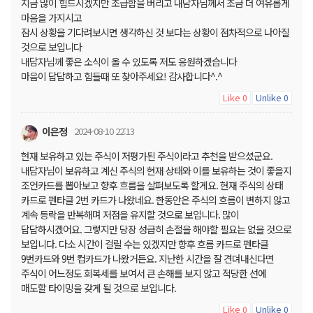
지금 많이 힘드시겠지만 조급함을 버리고 내담자님께서 조금 더 여유롭게
마음을 가지시고
잠시 상황을 기다려보시면 생각하신 것 보다는 상황이 점차적으로 나아질
것으로 보입니다
내담자님께 좋은 소식이 올 수 있도록 저도 응원하겠습니다
마음이 답답하고 힘들때 또 찾아주세요! 감사합니다^.^
Like
Unlike
0
0
이은정
2024-08-10 22:13
현재 보유하고 있는 주식이 저평가된 주식이라고 추천을 받으셨군요.
내담자님이 보유하고 계신 주식의 현재 상태와 이를 보유하는 것이 좋을지
조언카드를 뽑아보고 향후 흐름을 살펴보도록 할게요. 현재 주식의 상태
카드로 펜타클 2번 카드가 나왔네요. 한동안은 주식의 흐름이 변하지 않고
계속 등락을 반복해며 저점을 유지할 것으로 보입니다. 많이
답답하시겠어요. 그렇지만 당장 성급히 손절을 해야할 필요는 없을 것으로
보입니다. 다소 시간이 걸릴 수는 있겠지만 향후 흐름 카드로 펜타클
9번카드와 9번 컵카드가 나왔거든요. 지난한 시간을 잘 견뎌내신다면
주식이 어느정도 회복세를 보여서 큰 손해를 보지 않고 적당한 선에
매도할 타이밍을 갖게 될 것으로 보입니다.
Like
Unlike
0
0