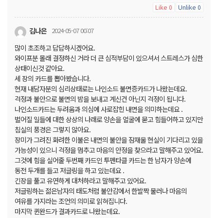
Like
Unlike
0
0
김나은
2024-05-07 00:07
많이 초조하고 답답하시겠어요.
와이프분 몰래 결정하신 거라 더 큰 심적부담이 있으셔서 스트레스가 심한
상태이신것 같아요.
세 장의 카드를 뽑아봤습니다.
현재 내담자분의 심리상태로는 나인소드 불면증카드가 나왔는데요.
걱정과 불안으로 불면의 밤을 보내고 계신건 아닌지 걱정이 됩니다.
나인소드카드는 두려움과 의심에 사로잡힌 내면을 의미하는데요 .
벌어질 일들에 대한 상상의 나래로 양손을 얼굴에 묻고 힘들어하고 있지만
침실의 풍경은 그렇지 않아요.
장미가 그려진 화려한 이불은 내면의 불안을 잠재울 현실이 기다리고 있을
가능성이 있으니 걱정을 멈추고 마음의 안정을 찾으라고 말해주고 있어요.
그것에 힘을 실어줄 두번째 카드인 투펜타클 카드는 한 남자가 양손에
동전 두개를 들고 저글링을 하고 있는데요 .
긴장을 풀고 유연하게 대처하라고 말해주고 있어요.
저글링하는 젊은남자의 태도처럼 불안감에서 한발짝 물러나 마음의
여유를 가지라는 조언의 의미로 읽혀집니다.
마지막 퀸완드가 결과카드로 나왔는데요.