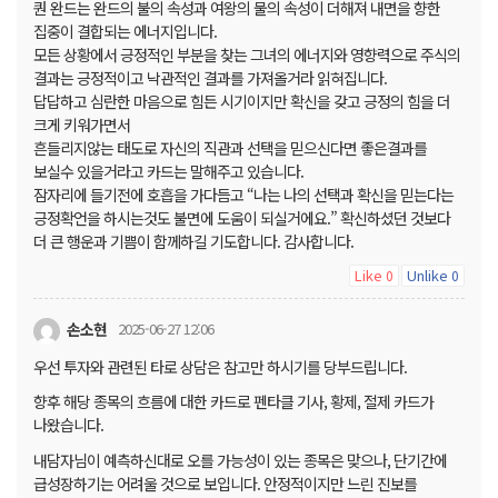
퀀 완드는 완드의 불의 속성과 여왕의 물의 속성이 더해져 내면을 향한
집중이 결합되는 에너지입니다.
모든 상황에서 긍정적인 부분을 찾는 그녀의 에너지와 영향력으로 주식의
결과는 긍정적이고 낙관적인 결과를 가져올거라 읽혀집니다.
답답하고 심란한 마음으로 힘든 시기이지만 확신을 갖고 긍정의 힘을 더
크게 키워가면서
흔들리지않는 태도로 자신의 직관과 선택을 믿으신다면 좋은결과를
보실수 있을거라고 카드는 말해주고 있습니다.
잠자리에 들기전에 호흡을 가다듬고 “나는 나의 선택과 확신을 믿는다는
긍정확언을 하시는것도 불면에 도움이 되실거에요.” 확신하셨던 것보다
더 큰 행운과 기쁨이 함께하길 기도합니다. 감사합니다.
Like
Unlike
0
0
손소현
2025-06-27 12:06
우선 투자와 관련된 타로 상담은 참고만 하시기를 당부드립니다.
향후 해당 종목의 흐름에 대한 카드로 펜타클 기사, 황제, 절제 카드가
나왔습니다.
내담자님이 예측하신대로 오를 가능성이 있는 종목은 맞으나, 단기간에
급성장하기는 어려울 것으로 보입니다. 안정적이지만 느린 진보를