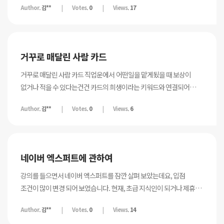
Author.
김**
Votes.
0
Views.
17
역방향을 공부하는것이 필수적인것인지 어떤건지 하는 의문이생기고
궁금해서요 또 타로상담시에도 정방향만 사용에 전혀 문제가 없는지
어떨지 알고싶습니다.
거꾸로 매달린 사람 카드
거꾸로 매달린 사람 카드 직업운에서 어떤일을 맡게됬을 때 보상이
없거나 적을 수 있다는건건 카드의 희생이라는 키워드와 연결되어
생기는 뜻일까요? 그리고 카드그림 오른쪽 하단 부분에 창모양은
Author.
김**
Votes.
0
Views.
6
무엇일까요? 어떤 의미가 있는건가요?
네이버 엑스퍼트에 관하여
강의를 들으면서 네이버 엑스퍼트를 잠깐 살펴 보았는데요, 입점
조건이 많이 변경 되어 보였습니다. 현재, 초급 지식인이 되거나 제휴가
된 타로업체 소속 외에는 입점이 안되는 것으로 보였어요. 제가 잘 못 본
Author.
김**
Votes.
0
Views.
14
걸까요? 확인 한 번 부탁 드립니다. 기존의 강의가 네이버 엑스퍼트