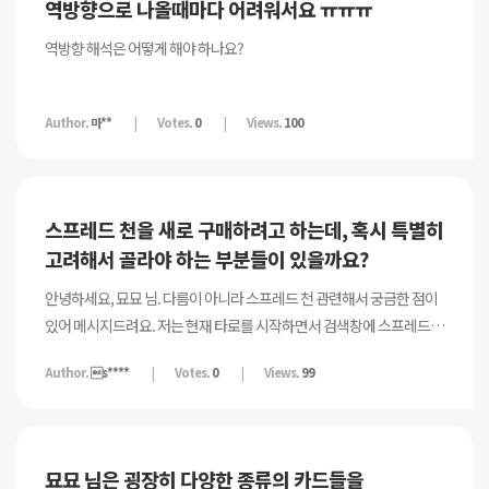
역방향으로 나올때마다 어려워서요 ㅠㅠㅠ
? 카드 키워드와 너무 동떨어진거같아서 이 해석이 맞는지...
궁금합니다.
역방향 해석은 어떻게 해야 하나요?
Author.
마**
Votes.
0
Views.
100
스프레드 천을 새로 구매하려고 하는데, 혹시 특별히
고려해서 골라야 하는 부분들이 있을까요?
안녕하세요, 묘묘 님. 다름이 아니라 스프레드 천 관련해서 궁금한 점이
있어 메시지드려요. 저는 현재 타로를 시작하면서 검색창에 스프레드
천이라고 쳐서 나오는 제품들 중 적당한 것을 골라 사용 중에 있는데요,
Author.
s****
Votes.
0
Views.
99
사용하다 보니 카드가 천에 자주 걸리고 사용감이 좋지 않더라고요...!
그래서 스프레드 천을 새로 구매하려고 하는데, 혹시 특별히 고려해서
골라야 하는 부분들이 있을까요? 그냥 전처럼 검색해서 나오는 것들 중
잘 고르면 되는 걸지, 따로 스프레드 천으로 사용하기에 적합한 원단이
묘묘 님은 굉장히 다양한 종류의 카드들을
있는 건지 궁금합니다...! 🙏