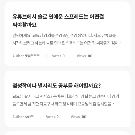
현재상황이나 과거 상황을 읽는 카드를 볼 때 사전상담내용과 거의
동일한 카드가 나오는 경우, 내담자가 말한 내용을 그대로 읽는 것 같아
유튜브에서 솔로 연애운 스프레드는 어떤걸
어떻게 해야할지 잘 모르겠는 경우가 많습니다. 결국 내담자 말만
써야할까요
반복하고 조언만 해주는 것같은 느낌이 들 때도 있고요... 물론 제가
예언가는 아니지만 많은 내담자들이 어느정도는 그런 부분을 바라기
안녕하세요! 묘묘님 강의를 수강중인 수강생입니다. 저도 유튜브를
때문에 고민이 많습니다. 혹시 조언을 해주실수있나요 ?
시작해보려고 하는데 솔로 연애운 스프레드는 어떤 걸 써야할지 감이
안잡혀서 질문 드려요 스프레드에서 어떤 질문을 해야할까요? ㅠㅠ
Author.
토리******
Votes.
0
Views.
101
내담자의 연애 스타일, 상대방은 어떤 사람인지, 이런식으로 보면 되는
건가요? 실례가 안된다면 알려주시면 감사하겠습니다...
점성학이나 별자리도 공부를 해야할까요?
묘묘님 잘 지내고 계시죠? 돈버는 타로 강의 넘 잘 듣고 있습니다 강의
들으면서 넘 귀한 자료구나 라고 생각하며 묘묘님께 참 감사함을
느낍니다 이 강의를 듣지 않았다면 많이 헤맸겠구나 라고 생각합니다
Author.
모카**
Votes.
0
Views.
101
사실 심리학을 알아야된다고는 생각했지만 비전문가인 저로써는
어디서부터 어떻게 해야되는지 막막했거든요 특히 타로를 중심으로
이런 강의를 해주시다니 묘묘님의 회원들을 위한 더 나아가서는 인간에