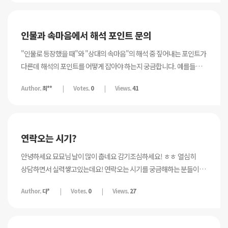
위주로 되어 있으셔서 관련 사항 업데이트를 필요할 것으로 보입니다.
좋은 강의 감사드립니다.
인물과 속마음에서 해석 포인트 문의
"인물로 등장했을 때"와 "상대의 속마음"의 해석 중 짚어내는 포인트가
다른데 해석의 포인트를 어떻게 잡아야 하는지 궁금합니다. 예를들어
상대방의 속마음에서 여황제카드가 나왔을 때, (6강 38분) " 상대는
Author.
최**
Votes.
0
Views.
41
마음이 따뜻한 누군가를 그리워하고 있다."라의 해석을
알려주셨는데요. 궁금한 점이 "상대는 풍요롭고 모성애가 가득한
사람이다."의 인물해석과 동일하게 해석하면 안되나요? 음... 속마음과
인물의 표현에서 오는 느낌(정서부족함 vs 배경의 풍요)다르다고
연락오는 시기?
느껴지니 인물과 속마음에 차별을 어떻게 가져가야 할지 궁금합니다.
안녕하세요 묘묘님 날이 많이 춥네요 감기조심하세요! ㅎㅎ 열심히
상담하면서 실력쌓고있는데요! 연락오는 시기를 궁금해하는 분들이
많으시더라구요 이런 경우에는 카드를 여러장 뽑아서 숫자 겹치는걸
Author.
다*
Votes.
0
Views.
27
말씀드리면 되는걸까요..? 아님 한장만 뽑아도 되는걸까요? 저도
다른분한테 타로상담 받앗을때 그분은 1주~1개월 안에 연락 올거라고
콕 집어서 얘기하시더라구용 묘묘님의 스킬이 궁금합니닷~!!