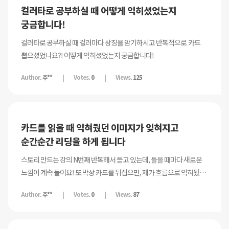
스트레스로 오는 이 느낌이 들어서.. 묘묘님은 유튜브도 꾸준히 주1회씩
컬러타로 공부하실 때 어떻게 익히셨었는지
올리셨고 원카드 리딩도 매일같이 하셔서 경지에 오르시게 된 건데,
궁금합니다!
혹시 묘묘님도 타로를 손에서 놓으신 기간도 있으셨는지,, 궁금합니다!
마지막질문은 제가 주제넘게 질문한 건 아닌가 생각이 들기도해요
컬러타로 공부하실 때 컬러마다 상징을 암기하시고 반복적으로 카드
그러니 이 질문은 대답 안해주셔도 정말 괜찮습니다 적고보니 답이
뽑으셨었나요?! 어떻게 익히셨었는지 궁금합니다!
나오는 거 같기도해서요!
Author.
주**
Votes.
0
Views.
125
카드를 읽을 때 익혀뒀던 이미지가 잊혀지고
순간순간 리딩을 하게 됩니다
스토리 만드는 강의 N번째 반복해서 듣고 있는데, 들을 때마다 새로운
느낌이 계속 들어요! 또 막상 카드를 뒤집으면, 제가 흐름으로 익혀뒀던
이미지들이 싹- 사라지고 순간순간 리딩하더라고요! 그래서 다른
Author.
주**
Votes.
0
Views.
87
내담자이지만 반복적인 말을 쓰고있는 제 자신이 싫네융😖 머리가
나쁜건지ㅋㅋㅋㅋ 카드 익히실 때 보통 어떻게하시나요 이미지를 계속
생각하시고 나름의 해석을 덧붙이시나요?!