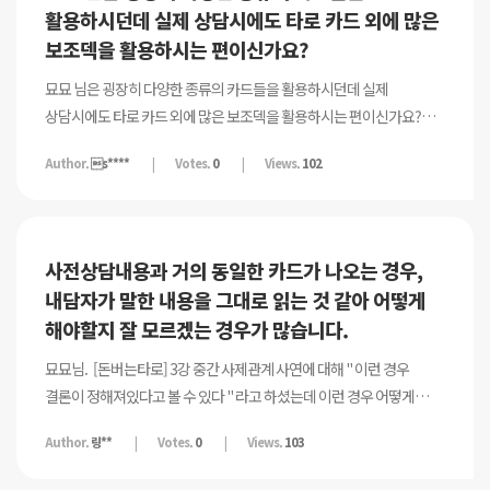
활용하시던데 실제 상담시에도 타로 카드 외에 많은
보조덱을 활용하시는 편이신가요?
묘묘 님은 굉장히 다양한 종류의 카드들을 활용하시던데 실제
상담시에도 타로 카드 외에 많은 보조덱을 활용하시는 편이신가요?
혹시 그렇다고 한다면 어느 보조덱을 활용하시나요?
Author.
s****
Votes.
0
Views.
102
사전상담내용과 거의 동일한 카드가 나오는 경우,
내담자가 말한 내용을 그대로 읽는 것 같아 어떻게
해야할지 잘 모르겠는 경우가 많습니다.
묘묘님. [돈버는타로] 3강 중간 사제관계 사연에 대해 " 이런 경우
결론이 정해져있다고 볼 수 있다 " 라고 하셨는데 이런 경우 어떻게
상담을 진행해야되는지 감이 잘 잡히지 않네요. 사전상담이 끝난 후
Author.
링**
Votes.
0
Views.
103
어떤 질문을 하시면서 카드를 뽑으라고 하셨는지 알려주실 수 있나요 ?
또한 , 사전상담은 어느정도가 적당할지 고민이 많이 됩니다. 가끔