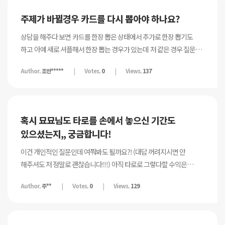
대한 따스한 사랑이 느껴집니다 저는 묘묘님이 이강의가 돈버는 목적이
주제가 바뀔경우 카드를 다시 뽑아야 하나요?
아니라 더 나은 타로리더가 됐으면 하는 마음이 더 클거라 생각합니다
그렇기에 더 감사합니다 ㅎㅎ 공부가 체질에 맞지 않지만^^ 그래도
상담을 해주다 보면 카드를 한장 뽑은 상태에서 추가로 한장 뽑기도
지름길을 알려 주셔서 편하게 하고 싶은 타로를 하게 되네요 감사한
하고 아예 새로 셔플해서 한장 뽑는 경우가 있는데 저 같은 경우 질문의
인연이라 생각하고... 질문이 있는데요 여기저기 검색하다보니
주제가 바뀌면 새로 셔플하거든요 보통 주제에 따라 뽑아놓은 카드 다
Author.
조만*****
Votes.
0
Views.
137
점성학에 대해서도 공부를 해야된다고 하는데 당연히 알면 더 깊은
모아놓고 셔플하는게 맞나요?
이해와 통찰럭이 생기겠지만 묘묘님의 생각은 어떤지 궁금합니다
간단한 별자리만 알아도 될까요 당장 공부할건 아니지만 궁금하네요
그리고 묘묘님의 타로카드도 빨리 나오기를 기대하고 묘묘님의
혹시 묘묘님도 타로를 손에서 놓으신 기간도
쇼핑몰도 꼭 오픈했음 좋겠어요^^
있으셨는지,, 궁금합니다!
이건 개인적인 질문인데 여쭤봐도 될까요?! (대답 꺼려지시면 안
해주셔도 저 정말로 괜찮습니다!!!) 아직 타로로 그렇다할 수익은
없는데, 계속 일하는 느낌?이 들어요! 묘묘님 유튜브나 강의, 여러
Author.
주**
Votes.
0
Views.
129
심리학 영상보며 통찰력을 기르기 위해 노력중인데,, 상담신청이
안들어오는 날이 대분이라 한 몇일은 타로카드에서 손을 떼기도
하거든요.. 매일 원카드 리딩을 하다가도 몇일 또 안하고.. 뭔가 자꾸