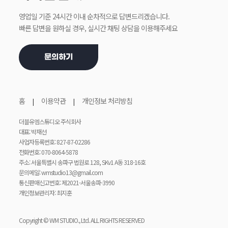
영업일 기준 24시간 이내 순차적으로 답변드리겠습니다.
빠른 답변을 원하실 경우, 실시간 채팅 상담을 이용해주세요
문의하기
홈
이용약관
개인정보 처리방침
더블유엠스튜디오 주식회사
대표: 박재선
사업자등록번호: 827-87-02286
전화번호: 070-8064-5878
주소: 서울특별시 송파구 법원로 128, SKv1 A동 318-16호
문의메일: wmstudio13@gmail.com
통신판매신고번호: 제2021-서울송파-3990
개인정보관리자: 최지훈
Copyright © WM STUDIO., Ltd. ALL RIGHTS RESERVED