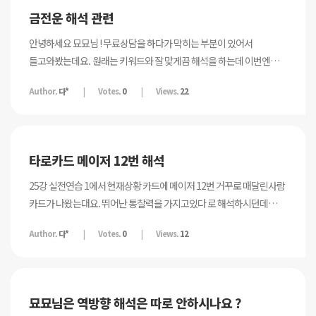
금전운 해석 관련
안녕하세요 묘묘님 ! 무료상담을 하다가 막히는 부분이 있어서
들고와봤는데요. 원래는 키워드와 잘 맞게끔 해석을 하는데 이번엔
직관에 따라서 해석해봤거든요. 이런 흐름도 맞나?싶어서 한번
Author.
다*
Votes.
0
Views.
22
여쭤봐요 20대 후반 남성이고 내년부터 에어비앤비 사업을 시작하려고
합니다. 내년 금전운이 궁금하다고 하셨어요. 봄 - 칼의 왕 여름 - 메이저
심판 가을 - 메이저 거꾸로 매달린 사람 겨울 - 메이저 은둔자 카드는
이렇게 나왔고요. 지금 내담자는 에어비앤비 매물을 찾기위해서 열심히
타로카드 메이저 12번 해석
임장다니고 있더라고요. 그래서 저는 봄에는 사업을 시작하기 위해
준비한 것을 바탕으로 적극적으로 추진할것이라고 봤고, 여름에는
25강 실전연습 1에서 현재상황 카드에 메이저 12번 거꾸로 매달린사람
본인이 기대한것만큼의 수익이 나올것으로 해석을 했어요. 가을
카드가 나왔는대요. 뛰어난 통찰력을 가지고있다 로 해석하시던데
겨울에는 거꾸로 매달린사람 머리에서 빛이나는것과 은둔자 카드 등불,
어떻게 그렇게 해석할수있는지 궁금합니다 ㅠㅠ
Author.
다*
Votes.
0
Views.
12
빛나는 별에 유독 시선이 꽂히더라고요. 그래서 가을에 진상손님이
많거나 사업에 어려움이 있을 것으로 보인다. 근데 이걸 해결하는
과정에서 문제해결능력과 사업수완이 많이 향상될것이다. 이때를 잘
견뎌야할것으로 봤고, 겨울에는 가을에 느낀걸 바탕으로 사업을 더욱더
묘묘님은 역방향 해석은 따로 안하시나요 ?
키울수있을것이다. 2호점까지도 늘릴수 있겠다. 라고 해석을 했거든요