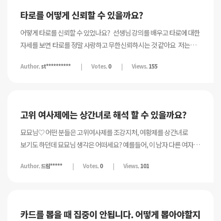
타로를 어떻게 신뢰할 수 있을까요?
어떻게 타로를 신뢰할 수 있었나요? ​ 선생님 강의를 배우고 타로에 대한
자세를 보면 타로를 정말 사랑하고 무한신뢰하시는 것 같아요 ​ 저는
3년째 타로 공부를 하고 있는데 진짜 타로를 알다가도 모르겠어요
Author.
st**********
Votes.
0
Views.
155
하다보면 저만의 데이터가 쌓이다가도 고민이 생겨 나름 유명하고 저와
결이 잘맞는 분께 여러번 상담을 하고난 후 결과적으로 거의 다
안맞았던터라 사실 여러번 실망을 했거든요 ​ 그후로는 좋아하던 분
리딩을 들어도 헛소리한다는 생각이 자꾸 올라오더라구요 ​ 저는
고위 여사제에는 상간녀로 해석 할 수 있을까요?
비과학적인것을 맹목적으로 믿지는 않지만 타로의 신비로움을 알고는
있어요 성격상 확신을 갖고 적중률이 높은 상담을 하고싶고 ​ 어떠한
묘묘님♡ 어떤 분들은 고위여사제를 조강지처, 여황제를 상간녀로
깨달음을 얻고 싶은데 노력해도 잘안됩니다. ​ 그리고 몇몇 타로
보기도 하던데 묘묘님 생각은 어떠세요? 예를들어, 이 남자 다른 여자가
상담사분들 엔X타로 이런분들이 신점보다 정확한 예언 이런식으로
있나요? 에서 고위여사제가 나오면 이분 유부남이다. 와이프가
Author.
드림*****
Votes.
0
Views.
101
썸네일을 만들고 제너럴이기때문에 맞지 않을 수 있다 말씀하시는게
있다라고 하고 여황제가 나오면 다른 여자가 있다(유부남이라면
너무 눈살이 찌푸려 지더라구요 그정도의 뻔뻔함을 갖춰야 하는지.. ​
상간녀, 미혼남이라면 양다리) 물론 리딩하시는 분들에 따라 해석이
선생님께서는 어떻게 타로를 신뢰하고 계시는지 너무 궁금합니다.
다를순 있지만 전 개인적으론 오히려 여황제가 더 조강지처 같고
고위여사제가 신도 허락하지 않은 금기의 사랑을 할것만 같은
카드를 뽑을 때 집중이 안됩니다. 어떻게 뽑아야할지
느낌이라서요🤣 고위여사제가 움직임이 없고 깊은 내면의 성찰을 하는