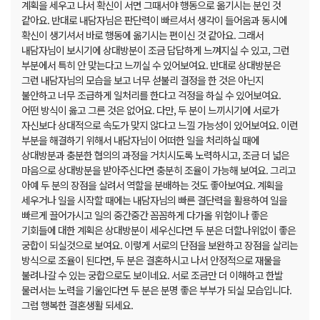
계획을 세우고 나서 확신이 서면 그때서야 행동으로 옮기시는 분인 것
같아요. 반대로 내담자님은 판단력이 빠르셔서 생각이 들어옴과 동시에
확신이 생기셔서 바로 행동에 옮기시는 편이신 것 같아요. 그래서
내담자님이 보시기에 상대방분이 조금 답답하게 느껴지실 수 있고, 그런
부분에서 특히 안 맞는다고 느끼실 수 있어보여요. 반대로 상대방분은
그런 내담자님의 모습을 보고 너무 섣불리 결정을 한 것은 아닌지
불안하고 너무 조급하게 일처리를 한다고 걱정을 하실 수 있어보여요.
어떤 방식이 옳고 그른 것은 없어요. 다만, 두 분이 느끼시기에 서로가
자신보다 상대적으로 속도가 맞지 않다고 느낄 가능성이 있어보여요. 이런
부분을 해결하기 위해서 내담자님이 어떠한 일을 처리하실 때에
상대방분과 충분한 협의의 과정을 거치시도록 노력하시고, 조금 더 넓은
마음으로 상대방분을 받아주신다면 충분히 조율이 가능해 보여요. 그리고
아예 두 분의 장점을 살려서 역할을 분배하는 것도 좋아보여요. 계획을
세우거나 일을 시작할 때에는 내담자님의 빠른 결단력을 활용하여 일을
빠르게 끌어가시고 일의 중간중간 꼼꼼하게 다가올 위험이나 좋은
기회들에 대한 계획은 상대방분이 세우신다면 두 분은 더할나위없이 좋은
궁합이 되실것으로 보여요. 이렇게 서로의 단점을 보완하고 장점을 살리는
방식으로 조율이 된다면, 두 분은 결혼하시고 나서 안정적으로 재물을
불려나갈 수 있는 궁합으로도 보이네요. 서로 조금만 더 이해하고 한발
물러서는 노력을 기울인다면 두 분은 분명 좋은 부부가 되실 모습입니다.
그럼 행복한 결혼생활 되세요.