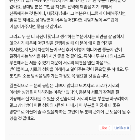
편인지라 칼의 여왕이신 내담자님이 보시기엔 답답한 부분이 존재할 것
같아요. 상대방 분은 그만큼 자신의 선택에 책임을 지기 위해서
신중해지는 것 뿐이니, 내담자님께서 그 부분은 너그럽게 이해해주시면
좋을 듯 하네요. 상대방분이 너무 늦어진다면 내담자님이 부드럽게
이끌어가주시면 좋을 것 같아요.
그리고 두 분 다 자신이 맞다고 생각하는 부분에서는 의견을 잘 굽히지
않으시기 때문에 어떤 일을 진행하실 때 이 분이 왜 이런 의견을
제시했는지 먼저 차분히 들어보신 후에 어떻게 해나가면 좋을지 같이
결정하시는 방식을 취하시면 좋을 것 같아요. 특히나 두 분 다 의사소통
부분에서는 서툴 수 있기 때문에 서로의 의견을 열린 마음으로
받아들이고, 서로의 성향을 이해하고 알아주는 것이 중요할 듯 하네요. 두
분 만의 소통 방식을 맞춰가는 과정도 꼭 필요할 것 같습니다.
결론적으로 두 분의 궁합은 나쁘지 않다고 보여져요. 서로가 서로의
이러한 성향을 이해하려는 마음만 있다면, 충분히 서로의 장점을 잘
이용해서 잘 지내실 수 있을 것 같습니다. 서로의 다른 부분을 바꾸려하지
말고 상대방이 이런 성향의 사람이니 내가 이 부분을 어떻게 더 좋은
방향으로 이끌어 줄 수 있을까 하는 고민이 두 분의 관계에 큰 도움이 될 수
있을 것 같네요.
Like
Unlike
0
0