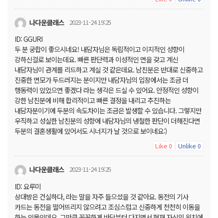
나다운클래스
2023-11-24 19:25
ID: GGURI
두 분 궁합이 좋으시네요! 내담자님은 독립적이고 이지적인 성향이
강하신걸로 보이는데요. 빠른 판단력과 이성적인 면을 갖고 계신
내담자님이 관계를 리드하고 계실 것 같은데요. 남친분은 반대로 신중하고
진중한 면모가 두드러지는 분이지만 내담자님의 입장에서는 조금 더
행동력이 있었으면 좋겠다 라는 생각은 드실 수 있어요. 안정적인 성향이
강한 남친분에 비해 합리적이고 빠른 결정을 내리고 추진하는
내담자분이기에 두분의 속도차이는 조금은 발생할 수 있습니다. 그렇지만
우직하고 성실한 남친분의 성향에 내담자님의 냉철한 판단이 더해진다면
두분의 결혼생활에 있어서도 시너지가 날 것으로 보이네요:)
Like
Unlike
0
0
나다운클래스
2023-11-24 19:25
ID: 요루미
상대방은 건실하다, 라는 말을 자주 들으셨을 것 같아요. 동전의 기사
카드는 동전을 떨어뜨리지 않으려고 조심스럽고 신중하게 천천히 이동을
하는 인물인데요, 그만큼 꼼꼼하게 바닥부터 다지면서 현재 자신의 위치에