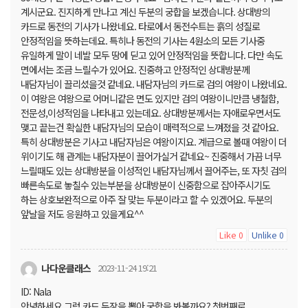
계시군요. 진지하게 만나고 계신 두분의 궁합을 보겠습니다. 상대방의
카드로 동전의 기사가 나왔네요. 타로에서 동전수트는 흙의 성질로
안정적임을 뜻하는데요. 특히나 동전의 기사는 4원소의 모든 기사중
유일하게 말이 네발 모두 땅에 딛고 있어 안정적임을 뜻합니다. 다만 속도
면에서는 조금 느릴수가 있어요. 진중하고 안정적인 상대방분께
내담자님이 끌리셨을것 같네요. 내담자님의 카드로 검의 여왕이 나왔네요.
이 여왕은 여왕으로 어머니같은 면도 있지만 검의 여왕이니만큼 냉철함,
전문성,이성적임을 나타내고 있는데요. 상대방분께서는 자애로우면서도
맺고 끝는건 확실한 내담자님의 모습이 매력적으로 느껴졌을 것 같아요.
특히 상대방분은 기사고 내담자님은 여왕이지요. 계급으로 볼때 여왕이 더
위이기도 해 관계는 내담자분이 끌어가실거 같네요~ 진중해서 가끔 너무
느릴때도 있는 상대방분을 이성적인 내담자님께서 끌어주는, 또 자칫 검의
빠른속도로 놓칠수 있는부분을 상대방분이 신중함으로 잡아주시기도
하는 상호보완적으로 아주 잘 맞는 두분이라고 할 수 있겠어요. 두분의
앞날을 저도 응원하고 있을게요^^
Like
Unlike
0
0
나다운클래스
2023-11-24 19:21
ID: Nala
안녕하세요 그럼 카드 두장을 뽑아 궁합을 봐볼까요? 첫번째로