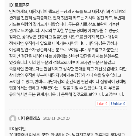
ID: 로로준준
안녕하세요, 내담자님이 뽑으신 두장의 카드를 보고 내담자님과 상대방의
관계를 찬찬히 살펴볼께요. 먼저 첫번째 카드는 기사의 동전 카드, 두번째
카드는 여왕의 칼카드가 나왔습니다. 두분은 서로 상호 보완이 가능한
관계로 보여집니다. 서로의 부족한 부분을 상대방이 채워줄 수 있을것
같아요. 상대방은 진중하고 믿을만한 사람으로 한가지 목표나 대상이
정해지면 우직하게 앞으로 나아가는 사람입니다. 내담자님은 감성과
이성의 발란스가 공존하시는 분으로 보여집니다. 부드럽고 차분한것
같지만 결단을 내려야 하는 상황에는 신속한 판단을 하시는 분일수도
있겠습니다. 이러한 두분의 성향으로 미루어 보자면 두분은 불같고
즉흥적인 연애보다는 현실적이고 성숙한 연애를 하고 계신것 같네요. 다만
상대방의 우직한 부분이 내담자님에게는 답답하거나 속을 알수 없다고
느껴질 수 있고, 반대로 내담자님의 순간적인 판단력이나 실행력이 상대방
입장에서는 급하고 서두른다는 느낌을 가질 수 있겠습니다. 이 부분을
유의하시면 두분 관계가 더욱 더 돈독해 질것으로 보입니다. 고맙습니다.
Like
Unlike
0
0
나다운클래스
2023-11-24 19:20
ID: 몽예인
30대중후반 여성분. 궁합. 안녕하세요~ 남자친구분과 결혼까지 생각하고