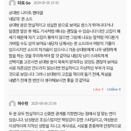
타로 Go
2024-05-05 15:42
상대방: 나이트 펜타클
내담자: 퀸 소드
상대방 분은 현실적이고 성실한 분으로 보여요 센스가 뛰어나다거나
달콤한 말은 못 해도 기사처럼 매너는 괜찮을 수 있습니다 다만 고집이 꽤
세기 때문에 자기 고집이 통하지 않으면 그림에 나오는 말처럼 어디론가
가버릴 수도 있어 보여요 내담자 님께서는 퀸 소드라서 여왕의 기품이
있으시지만 소드의 차가움이 있으시니 가끔 상대방에게 너무 냉정하게
말을 하는 것을 주의하셔야 할 것 같아요 내담자 님이 스마트하게
선택지를 고르시면 상대방 분이 묵묵히 받쳐주는 모양도 괜찮아 보여요
서로 자존심만 건드리지 않는다면 현실적이고 지성적인 부부가 되실
것으로 보입니다 그러니 상대방의 고집을 꺾으려 들기 전에, 독설을
내뱉기 전에 한 번만 더 생각해보시면 좋을 것 같아요
Like
Unlike
0
0
하수현
2025-06-06 15:36
두 분 모두 현실적이고 신중한 관계를 지향한다는 점에서 잘 맞는 면이
있습니다. 남성분은 조심스럽지만 책임감이 강한 스타일이고, 여성분은
이성적이며 지적인 성향을 지니고 계시네요. 서로를 존중하며 안정적으로