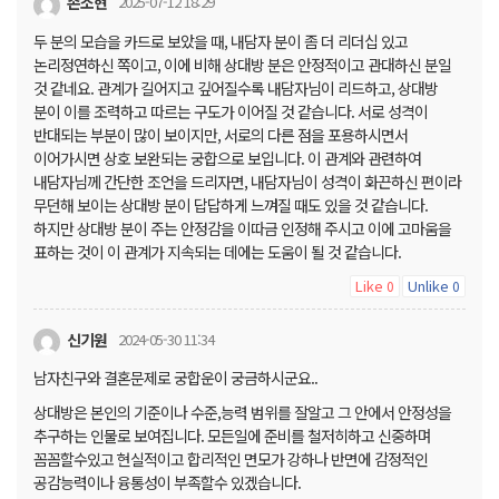
손소현
2025-07-12 18:29
두 분의 모습을 카드로 보았을 때, 내담자 분이 좀 더 리더십 있고
논리정연하신 쪽이고, 이에 비해 상대방 분은 안정적이고 관대하신 분일
것 같네요. 관계가 길어지고 깊어질수록 내담자님이 리드하고, 상대방
분이 이를 조력하고 따르는 구도가 이어질 것 같습니다. 서로 성격이
반대되는 부분이 많이 보이지만, 서로의 다른 점을 포용하시면서
이어가시면 상호 보완되는 궁합으로 보입니다. 이 관계와 관련하여
내담자님께 간단한 조언을 드리자면, 내담자님이 성격이 화끈하신 편이라
무던해 보이는 상대방 분이 답답하게 느껴질 때도 있을 것 같습니다.
하지만 상대방 분이 주는 안정감을 이따금 인정해 주시고 이에 고마움을
표하는 것이 이 관계가 지속되는 데에는 도움이 될 것 같습니다.
Like
Unlike
0
0
신기원
2024-05-30 11:34
남자친구와 결혼문제로 궁합운이 궁금하시군요..
상대방은 본인의 기준이나 수준,능력 범위를 잘알고 그 안에서 안정성을
추구하는 인물로 보여집니다. 모든일에 준비를 철저히하고 신중하며
꼼꼼할수있고 현실적이고 합리적인 면모가 강하나 반면에 감정적인
공감능력이나 융통성이 부족할수 있겠습니다.