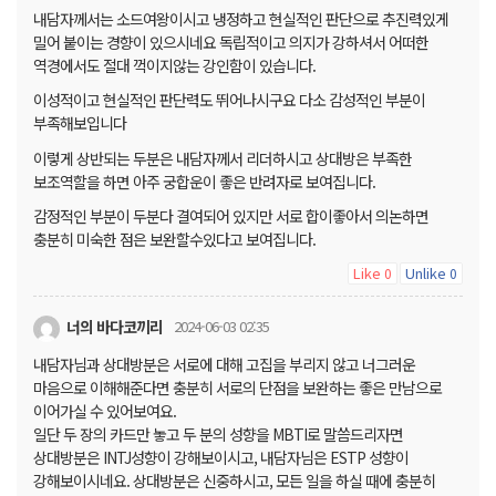
내담자께서는 소드여왕이시고 냉정하고 현실적인 판단으로 추진력있게
밀어 붙이는 경향이 있으시네요 독립적이고 의지가 강하셔서 어떠한
역경에서도 절대 꺽이지않는 강인함이 있습니다.
이성적이고 현실적인 판단력도 뛰어나시구요 다소 감성적인 부분이
부족해보입니다
이렇게 상반되는 두분은 내담자께서 리더하시고 상대방은 부족한
보조역할을 하면 아주 궁합운이 좋은 반려자로 보여집니다.
감정적인 부분이 두분다 결여되어 있지만 서로 합이좋아서 의논하면
충분히 미숙한 점은 보완할수있다고 보여집니다.
Like
Unlike
0
0
너의 바다코끼리
2024-06-03 02:35
내담자님과 상대방분은 서로에 대해 고집을 부리지 않고 너그러운
마음으로 이해해준다면 충분히 서로의 단점을 보완하는 좋은 만남으로
이어가실 수 있어보여요.
일단 두 장의 카드만 놓고 두 분의 성향을 MBTI로 말씀드리자면
상대방분은 INTJ성향이 강해보이시고, 내담자님은 ESTP 성향이
강해보이시네요. 상대방분은 신중하시고, 모든 일을 하실 때에 충분히