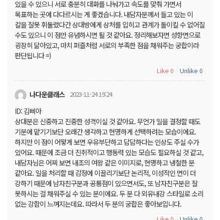
있을 수 있으니 서로 충분히 대화를 나눠가고 속도를 맞춰 가면서
목표하는 곳에 다다르시는 게 좋겠습니다. 내담자분께서 들고 있는 이
칼을 잘못 휘둘렀다간 상대방에게 상처를 입히고 관계가 돌이킬 수 없어질
수도 있으니 이 점만 유념하시면 될 것 같아요. 정리해보자면 성향면으로
굉장히 닮아있고, 마치 퍼즐처럼 서로의 부족한 점을 채워주는 궁합이라
판단됩니다 =)
Like
Unlike
0
0
나다운클래스
2023-11-24 19:24
ID: 김삐아
상대분은 신중하고 진중한 성격이실 것 같아요. 무언가 일을 결정할 때도
기분에 맡기기보단 오래간 생각하고 현명하게 선택하려는 모습이에요.
하지만 이 점이 어떻게 보면 우유부단하고 답답하다는 인상도 주실 수가
있어요. 때문에 조금 더 진취적이고 행동력 있는 모습도 필요하실 것 같고,
내담자님은 어찌 보면 내조의 여왕 같은 이미지로, 현명하고 냉철한 분
같아요. 일을 처리할 때 감정에 이끌리기보단 논리적, 이성적인 면이 더
강하기 때문에 남자친구분과 공통점이 있으면서도, 또 남자친구분은 잘
못하시는 걸 채워주실 수 있는 분이에요. 두 분 다 외유내강 스타일로 소리
없는 강함이 느껴지는데요. 따라서 두 분의 궁합은 좋아보입니다.
Like
Unlike
0
0