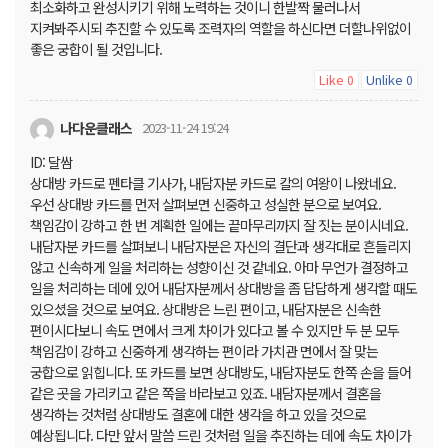
최소화하고 완성시키기 위해 노력하는 것이니 한발짝 물러나서
지켜봐주시되 추진할 수 있도록 조력자의 역할을 하신다면 더할나위없이
좋은 궁합이 될 것입니다.
Like
Unlike
0
0
나다운클래스
2023-11-24 19:24
ID: 달쌈
상대방 카드로 펜타클 기사가, 내담자분 카드로 칼의 여왕이 나왔네요.
우선 상대방 카드를 먼저 살펴보면 신중하고 성실한 분으로 보여요.
책임감이 강하고 한 번 계획한 일에는 끝마무리까지 잘 짓는 분이시네요.
내담자분 카드를 살펴보니 내담자분은 자신의 결단과 생각대로 흔들리지
않고 신속하게 일을 처리하는 성향이신 것 같네요. 아마 무언가 결정하고
일을 처리하는 데에 있어 내담자분께서 상대방을 좀 답답하게 생각할 때도
있으셨을 것으로 보여요. 상대방은 느린 편이고, 내담자분은 신속한
편이시다보니 속도 면에서 크게 차이가 있다고 볼 수 있지만 두 분 모두
책임감이 강하고 신중하게 생각하는 편이라 가치관 면에서 잘 맞는
궁합으로 읽힙니다. 또 카드를 보면 상대방도, 내담자분도 한쪽 손을 들어
같은 곳을 가리키고 같은 쪽을 바라보고 있죠. 내담자분께서 결혼을
생각하는 것처럼 상대방도 결혼에 대한 생각을 하고 있을 것으로
예상됩니다. 다만 앞서 말씀 드린 것처럼 일을 추진하는 데에 속도 차이가