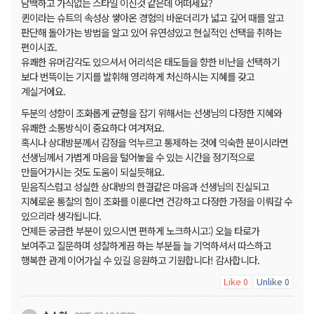
담백하고 가식없는 스타일 이신것 같은데 어떠세요?
퀸이라는 슈트의 속성상 쌓아온 경험의 바운더리가 넓고 깊어 때를 알고
판단해 돌아가는 방법을 알고 있어 유연성있고 현실적인 선택을 취하는
편이시죠.
유쾌한 유머감각도 있으셔서 어리석은 태도들을 향한 비난을 선택하기
보다 번뜩이는 기지를 발휘해 영리하게 처신하시는 지혜를 갖고
계실거에요.
두분의 성향이 조화롭게 균형을 잡기 위해서는 선생님의 다정한 지혜와
유쾌한 소통방식이 중요하다 여겨져요.
혹시나 상대방분께서 감정을 억누르고 통제하는 것에 익숙한 분이시라면
선생님께서 가볍게 마음을 털어놓을 수 있는 시간을 정기적으로
만들어가시는 것도 도움이 되실듯해요.
믿음직스럽고 성실한 상대방의 한결같은 마음과 선생님의 진실되고
지혜로운 통찰의 힘이 조화를 이룬다면 건강하고 다정한 가정을 이뤄갈 수
있으리라 생각됩니다.
언제든 궁금한 부분이 있으시면 편하게 노크하시고:) 오늘 타로가
보여주고 질문하며 성찰하게끔 하는 부분들 늘 기억하셔서 따스하고
행복한 관계 이어가실 수 있길 응원하고 기원합니다! 감사합니다.
Like
Unlike
0
0