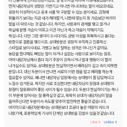
먼저 내담자님의 성향은 기면기고 아니면 아니다라는 말이 떠오르네요.
굉장히 이성적이시고 공과 사를 딱 구분할 수 있는 분이세요. 감정에
휘둘리기 보다는 지금 내가 해야할거, 나한테 맞는지 등 가슴보단 머리의
말을 더 따르시는 것 같습니다. 하지만, 사람과의 관계를 맺고 끊거나
하실때 분명 가슴이 아프고 이건 아닌가 하고 마음이 약해지기도
하십니다. 다만 그런 생각이 드시다가도 금방 이성을 회복하시고 옳다는
방향으로 결론을 맺으시죠. 상대방분은 굉장히 우직하고 진중하신
스타일로 보이시네요. 가볍고 농담 잘하는 성격은 아니신거 같아요.
농담을 한다해도 뼈있는 말이 되거나 실없는 사람으로 보이지는 않죠.
아마 내담자님께서 좀더 자기 주장이 강하시거나 말과 행동이 더 빨리
나가실수도 있어요. 상대방분은 현실적이면서 배려심이 깊고 속이 따뜻한
분입니다. 대신 두분이서 만나면 서로의 이런 점을 알고 배려를 하는게
필요할수 있어요. 왜냐면 내담자님 입장에서는 상대방이 좀 답답하다고
느낄수 있거든요. 하지만 서로 조심한다면 내담자님의 장점과 상대방의
장점이 잘융화되어 좋은 사이가 될수 있습니다. 두분다 현실적이기는 하니
이 부분에 있어서는 잘 통하실것 같고, 묵묵히 상대가 내담자님의 말을
들어주신다면 두분이서 속도를 맞추어 발전하면 좋을것 같습니다.
마지막으로 내담자분께서는 상대분보다 조금더 높은 여왕의 카드가
나왔기에, 포용력있게 기사의 단계인 상대방을 감쌀수 있을것 같습니다.
Like
Unlike
0
0