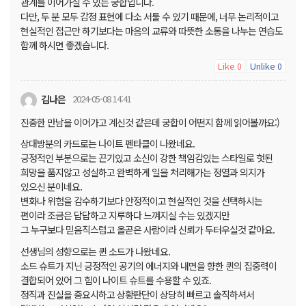
관계를 이어가실 수 있는 궁합입니다.
다만, 두 분 모두 감정 표현에 다소 서툴 수 있기 때문에, 너무 논리적이고
현실적인 접근만 하기보다는 마음의 교류와 따뜻한 소통을 나누는 연습도
함께 하시면 좋겠습니다.
Like
Unlike
0
0
김나은
2024-05-08 14:41
진중한 만남을 이어가고 계신것 같은데 궁합이 어떤지 함께 읽어볼까요:)
상대방분의 카드로는 나이트 펜타클이 나왔네요.
긍정적인 부분으로는 끈기있고 소신이 강한 책임감있는 스타일로 헛된
희망을 품지않고 성실하고 완벽하게 일을 처리해가는 정열과 의지가
있으신 분이네요.
변화나 위험을 감수하기보다 안정적이고 현실적인 것을 선택하시는
편이라 조금은 답답하고 지루하다 느껴지실 수는 있겠지만
그 누구보다 믿음직스럽고 올곧은 사람이라 신뢰가 두터우실것 같아요.
선생님의 성향으로는 퀸 소드가 나왔네요.
소드 슈트가 지닌 긍정적인 공기의 에너지와 내면을 향한 퀸의 집중력이
결합되어 있어 그 힘이 나이트 슈트를 수용할 수 있죠.
정직과 진실을 중요시하고 상황판단이 상당히 빠르고 솔직하셔서