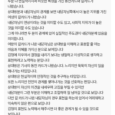
두분 다 현실적이시며 비슷한 특성을 가진 동전카드와 칼카드가
나왔습니다.
상대방분과 내담자님의 관계를 보면 내담자님쪽에서 더 높은 지위를 가진
여성의 칼카드가 나왔습니다
내담자님이 연상이라는 것을 의미할 수도 있고, 사회적 지위가 더 높은
것을 의미할 수도 있습니다
그게 아니라면 두 분의 관계에 있어 실질적인 주도권이 내담자분께 있음을
의미합니다.
여왕의 칼카드가 나온 내담자님은 상대방을 이해하고 표용할 줄 아는
마음과 지혜를 가지신 분으로 보여집니다
감정에 치우쳐서 결정을 내리기 보다는 냉철하고 이성적으로 생각하고
표현하려고 노력하는 분입니다
상대방은 기사의 동전 카드가 나왔습니다. 느리지만 묵묵히 자신의 일을
해나가는 타입입니다.
상대방은 현실적이며 안정적인 것을 추구하는 타입입니다.
또한 느리지만 천천히 관계를 쌓아나가는 것을 선호하는 편입니다.
상대방이 자신의 의견을 내세우며 고집을 부릴 수 있지만
내담자분이 그런 부분은 이해하고 조절하며 잘 넘어갈 것으로 보입니다
다만 칼 카드가 나온 내담자님의 경우 표현을 하는데 있어서 어려워하고
익숙하지 않은 편으로 보입니다
감정의 표현도 노력해서 해주시면 더 좋은 관계가 될 수 있을 것으로
보입니다.