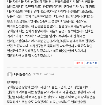
내담자와 내담자의 상대방에 해당되는 인물카드를 각각 뽑아서 궁합을
보려고 합니다 첫번째 카드: 내담자의 상대방 [펜타클 기사] 두번째 카드:
내담자 [소드 여왕] 안녕하세요, 결혼적령기이라서 궁합보러 오셨군요!
두분의 궁합 어떨지 리딩해드리겠습니다. 우선 내담지님께서 상대방을
평소에 소심해보이면서도 신중하고 성실하며 믿음직한 사람으로
바라보신것같네요. 내 인생을 한번 맡기고싶을 정도로 내담자님께서
상대방에 대한 신뢰가 상당하네요. 내담자님은 이성적이면서도 단호한
카리스마가 느껴지네요. 무슨일을 맡겨도 똑부러지게 잘 해내는
편이신거같습니다. 아마 두분 연인관계에선 내담자님께서 주로 결정권이
있던 것 같습니다. 남자친구분은 묵묵히 잘 따라주면서 나름 균형적인
연인관계로 유지해왔을 것 같습니다. 서로 비슷한 면이 많으셔서
결혼하시면 더욱 잘 사실것같습니다!
Like
Unlike
0
0
나다운클래스
2023-11-24 19:24
ID: 따따따
상대방분은 상황에 있어서 사전조사를 한다던지, 먼저 경험을 해보고
신중하게 계획을 하는 성향을 갖고 계시네요. 내담자분은 상황에 있어서
결단을 내리면 바로 추진을 하는 성향이기 때문에 이로 인해 상대방분을
답답하게 느끼실 수도 있었겠어요. 하지만 상대방도 일의 변수를