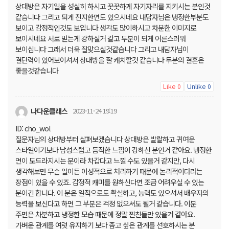
상대방은 자기일을 성실히 하시고 꿋꿋하게 자기자리를 지키시는 분인것
같습니다 그리고 되게 진지한면도 있으시네요 내담자님은 냉정한부분도
보이고 감정적인것도 보입니다 생각도 많이하시고 차분한 이미지로
보이시네요 서로 믿는게 강하실거 같고 두분이 되게 어른스러워
보이십니다 그래서 더욱 잘맞으실것같습니다 그리고 내담자님이
결단력이 있어보이셔서 상대방을 잘 캐치할것 같습니다 두분의 결혼은
좋을것같습니다
Like
Unlike
0
0
나다운클래스
2023-11-24 19:19
ID: cho_wol
질문자님의 상대방부터 살펴보겠습니다 상대방은 발랄하고 귀여운
스타일이기보다 남성스럽고 듬직한 느낌이 강하신 분인거 같아요. 냉정한
면이 도드라지시는 분이라 차갑다고 느낄 수도 있을거 같지만, 다시
생각해보면 무슨 일이든 이성적으로 처리하기 때문에 논리적이다라는
장점이 있을 수 있죠. 감정적 캐미를 원하신다면 조금 어려우실 수 있는
분이긴 합니다. 이 분은 일적으로도 확실하고, 능력도 있으셔서 배우자의
능력을 보신다고 하면 그 부분은 걱정 없으셔도 될거 같습니다. 이분
주면은 차분하고 냉정한 모습 때문에 정말 찐친들만 있을거 같아요.
가벼운 관계를 여럿 유지하기 보다 좁고 싶은 관계를 선호하시는 분