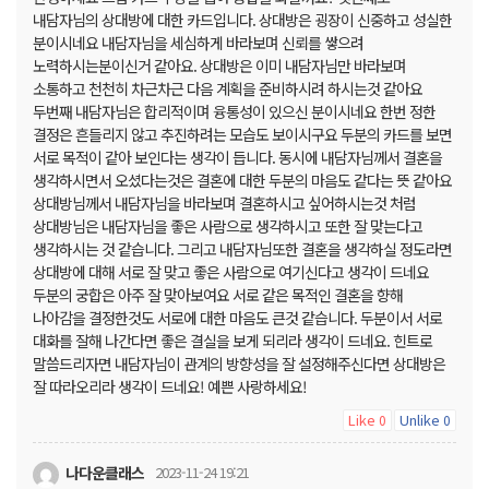
내담자님의 상대방에 대한 카드입니다. 상대방은 굉장이 신중하고 성실한
분이시네요 내담자님을 세심하게 바라보며 신뢰를 쌓으려
노력하시는분이신거 같아요. 상대방은 이미 내담자님만 바라보며
소통하고 천천히 차근차근 다음 계획을 준비하시려 하시는것 같아요
두번째 내담자님은 합리적이며 융통성이 있으신 분이시네요 한번 정한
결정은 흔들리지 않고 추진하려는 모습도 보이시구요 두분의 카드를 보면
서로 목적이 같아 보인다는 생각이 듭니다. 동시에 내담자님께서 결혼을
생각하시면서 오셨다는것은 결혼에 대한 두분의 마음도 같다는 뜻 같아요
상대방님께서 내담자님을 바라보며 결혼하시고 싶어하시는것 처럼
상대방님은 내담자님을 좋은 사람으로 생각하시고 또한 잘 맞는다고
생각하시는 것 같습니다. 그리고 내담자님또한 결혼을 생각하실 정도라면
상대방에 대해 서로 잘 맞고 좋은 사람으로 여기신다고 생각이 드네요
두분의 궁합은 아주 잘 맞아보여요 서로 같은 목적인 결혼을 향해
나아감을 결정한것도 서로에 대한 마음도 큰것 같습니다. 두분이서 서로
대화를 잘해 나간다면 좋은 결실을 보게 되리라 생각이 드네요. 힌트로
말씀드리자면 내담자님이 관계의 방향성을 잘 설정해주신다면 상대방은
잘 따라오리라 생각이 드네요! 예쁜 사랑하세요!
Like
Unlike
0
0
나다운클래스
2023-11-24 19:21