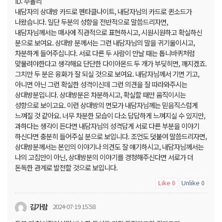
ID: 주율리
내담자의 상대방 카드로 펜타클나이트, 내담자님의 카드로 퀸소드가
나왔습니다. 일단 두분의 성향을 전반적으로 말씀드리자면,
내담자님께서는 매사에 직관적으로 표현하시고, 시원시원하고 확실하신
분으로 보여요. 상대방 분께서는 그런 내담자님의 말을 귀기울이시고,
차분하게 들어주십니다. 서로 다른 두 사람이 만날 때는 톱니바퀴처럼
맞물려야한다고 생각해요 단단한 다이아몬드 두 개가 부딪히면, 깨지겠죠.
그치만 두 분은 융화가 잘 되실 것으로 보여요. 내담자님께서 기면 기고,
아니면 아닌 그런 확실한 성격이신데 그런 의견을 잘 따라와주시는
상대방분입니다. 상대방분은 차분하시고, 확실할 때만 움직이시는
성향으로 보이고요. 이런 상대방의 면모가 내담자님께는 믿음직스럽게
느껴질 것 같아요. 너무 차분한 모습이 다소 답답하게 느껴지실 수 있지만,
과하다는 생각이 든다면 내담자님의 성격답게 서로 다른 부분을 이야기
하신다면 충분히 들어주실 분으로 보입니다. 조언도 덧붙여 말씀드리자면,
상대방분께서는 본인의 이야기나 의견도 잘 얘기하시고, 내담자님께서는
나의 고집만이 아닌, 상대방분의 이야기를 경청해주신다면 서로가 더
돈독한 관계로 발전할 것으로 보입니다.
Like
Unlike
0
0
김가람
2024-07-19 15:58