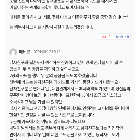
조금 천천히 나아가는 상대방분을 내담자분께서 속도를 내시어 잘
이끌어주는 관계로 궁합이 좋다고 보여지세요^^
대화를 많이 하시고, 서로 맞춰 나가고 이끌어주기 좋은 궁합 같습니다^^
늘 행복하시고 이쁜 사랑하시길 기원드리겠습니다.
Like
Unlike
0
0
에테르
2024-06-12 19:14
남자친구와 결혼까지 생각하는 진중하고 깊이 있게 만남을 이어 갈 수
있는 지 두 분 궁합을 확인하고 싶으시군요
2장의 카드를 뽑아 두 분의 궁합을 보도록 하겠습니다
첫번째 카드는 남자친구분 의 카드로 기사의 동전 카드가 나왔네요~
남자친구분은 연애나 일 , 대인관계에서도 매너와 예의가 있으며 성실함과
꾸준함이 있어 보입니다 행동이나 표현함에 있어서 조금 조심스럽고
소극적이고 낯을 가릴 수 있지만
매사 신중하고 책임감이 강해 연애 중에서도 안정적이고 미래를 준비하며
현실적인 결정을 내릴 수 있는 사람으로 보여집니다
두분째 카드에서는 여왕의 칼 카드가 나왔네요
내담자님께서는 일도 똑부러지게 처리하고 남자친구보다는 직업적인
면에서 지위나 대우 일에 대한 주도권을 가지고 있는 능력자로 보여