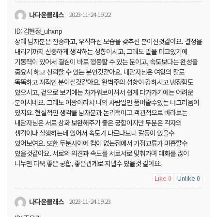
나다운클래스
2023-11-24 19:22
ID: 김현정_uhxnp
상대 남자분은 진중하고, 우직하신 모습을 갖추신 분이신것같아요. 결정을
내리기까지 신중하게 생각하는 성향이시고, 그래도 말을 타고있기에
기동력이 있어서 결심이 바로 행동할 수 있는 분이고, 속도보다는 완성을
중요시 하고 신뢰할 수 있는 분인것같아요. 내담자님은 여왕의 칼로
똑똑하고 지적인 분이실것같아요. 완벽주의 성향이 강하시고 냉정함도
있으시고, 겉으로 보기에는 차가워보이셔서 쉽게 다가가기에는 어려운
분이시네요. 그래도 여왕이라서 나의 사람일면 품어줄수있는 너그러움이
있지요. 현실적인 생각을 남자분과 논리적이고 객관적으로 바라보는
내담자님은 서로 상화 보완해주기 좋은 궁합이지만 두분은 각자의
생각이나 실행하는데 있어서 속도가 다르다보니 갈등이 있을수
있어보여요. 또한 두분사이에 컵이 없는점에서 가정교류가 미흡할수
있을것같아요. 서로의 의견과 속도를 서로서로 맞춰가며 대화를 많이
나누면 더욱 좋은 궁합, 좋은관계로 지낼수 있을것 같아요.
Like
Unlike
0
0
나다운클래스
2023-11-24 19:23