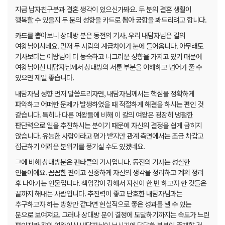
지금 남자친구분과 결혼 생각이 있으신가봐요. 두 분의 결혼 생활이
행복할 수 있을지 두 분의 성향을 카드로 뽑아 궁합을 봐드리려고 합니다.
카드를 뽑아보니 상대방 분은 동전의 기사, 우리 내담자님은 칼의
여왕님이시네요. 먼저 두 사람의 계급차이가 눈에 들어옵니다. 아무래도
기사보다는 여왕님이 더 능숙하고 너그러운 성향을 가지고 있기 때문에
여왕님이신 내담자님께서 상대방의 서툰 부분을 이해하고 넘어가 줄 수
있으면 제일 좋습니다.
내담자님 성향 먼저 말씀드리자면, 내담자님께서는 핵심을 정확하게
파악하고 어떠한 문제가 발생하였을 때 적절하게 해결을 하시는 편인 것
같습니다. 특히나 다른 여왕들에 비해 이 칼의 여왕은 굉장히 냉철한
판단력으로 일을 추진하시는 분이기 때문에 자신의 결정을 쉽게 굽히지
않습니다. 유능한 사람이라고 평가 받지만 관계 측면에서는 조금 차갑고
접근하기 어려운 분위기를 풍기실 수도 있겠네요.
그에 비해 상대방분은 펜타클의 기사입니다. 동전의 기사는 성실한
인물이에요. 꼼꼼한 편이고 신중하게 자신의 생각을 정리하고 계획 정리
후 나아가는 인물입니다. 책임감이 강해서 자신이 한 번 하고자 한 것들은
끝까지 해내는 사람입니다. 추진력이 좋고 단호한 내담자님과는
추구하고자 하는 방향만 같다면 현실적으로 좋은 성과를 낼 수 있는
분으로 보여져요. 그러나 상대방 분이 결정에 도달하기까지는 속도가 느린