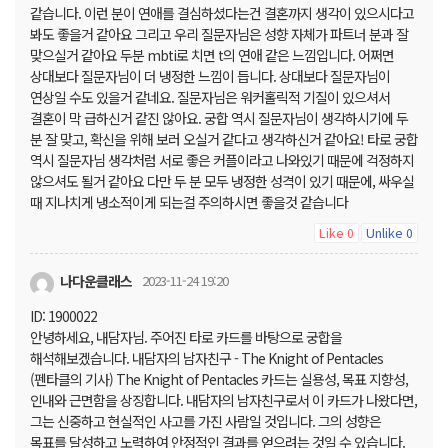
같습니다. 이런 분이 연애를 결심하셨다는건 결혼까지 생각이 있으시다고
봐도 좋을거 같아요 그리고 우리 질문자님은 성향 자체가 파트너 분과 잘
맞으실거 같아요 두분 mbti로 치면 t의 연애 같은 느낌입니다. 어쩌면
상대보다 질문자님이 더 냉정한 느낌이 듭니다. 상대보다 질문자님이
연상일 수도 있을거 같네요. 질문자님은 워커홀릭적 기질이 있으셔서
결혼이 막 급하신거 같진 않아요. 궁합 역시 질문자님이 생각하시기에 두
분 잘 맞고, 확신을 위해 보러 오실거 같다고 생각하신거 같아요! 타로 궁합
역시 질문자님 생각처럼 서로 좋은 커플이라고 나와있기 때문에 걱정하지
않으셔도 될거 같아요 다만 두 분 모두 냉정한 성격이 있기 때문에, 싸우실
때 지나치게 냉소적이게 되는걸 주의하시면 좋을것 같습니다
Like
Unlike
0
0
나다운클래스
2023-11-24 19:20
ID: 1900022
안녕하세요, 내담자님. 주어진 타로 카드를 바탕으로 궁합을
해석해보겠습니다. 내담자의 남자친구 - The Knight of Pentacles
(펜타클의 기사) The Knight of Pentacles 카드는 실용성, 목표 지향성,
인내와 근면함을 상징합니다. 내담자의 남자친구로서 이 카드가 나왔다면,
그는 신중하고 현실적인 사고를 가진 사람일 것입니다. 그의 성향은
목표를 달성하고 노력하여 안정적인 결과를 얻으려는 것일 수 있습니다.