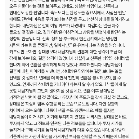
오른 인물이라는 것을 보여주고 있네요. 성실한 타입이고, 신중하고
인내심도 강한 편입니다. 속도보다는 완성도를 중요시해서, 사람을 만날
때에도 단번에 마음을 주기 보다는 시간을 두고 천천히 상대를 알아가려고
합니다. 내담자님은 칼의 여왕 카드가 나왔네요. 차갑다는 말을 자주
들으실 것 같은데요. 칼의 여왕은 이성적이고 상황을 냉철하게 판단하는
성향의 인물입니다. 신속, 정확을 추구해서 인간관계에서는 냉정한
사람이라는 평을 듣겠지만, 일에서만큼은 유능하다는 칭송을 받습니다.
카드로만 보자면, 상대방보다 내담자님의 결혼에 대한 생각이 조금 더
강해 보이는데요, 결혼 생각이 없었다가 성실하고 신중한 타입의 상대방을
만나게 되어 결혼을 생각하게 되지 않았나, 추측해봅니다. 내담자님이
결혼에 대한 이야기를 꺼낸다면, 상대방은 당장에는 결혼 보다는 일을
선택할 것 같아요. 연애를 더 하면서 천천히 결혼을 생각해보자, 할 수
있고요. 언제까지 상대방을 기다려야 하는지 알 수가 없으니 남들에게 말
못할 내담자님의 고민이 많아지실 것 같네요. 결혼 이후 상대방은
가정적인 남편이 될 것 같아요. 내담자님이 주도권을 갖게 되실 것 같고요,
상대방은 착실히 임무 수행을 하는 모습으로 보입니다. 다만 성향의
차이에서 오는 오해나 다툼이 생길 수도 있겠는데요. 예를 들자면
내담자님이 이거 사자, 여기에 투자하자 결정을 내리시면, 상대방은 바로
투자하지 않고 그 정보와 연관된 다른 정보들을 살피다가 투자 시기를
놓치거나 구매 시기를 놓쳐서 내담자님과 다툴 수도 있습니다. 상대방의
기준에서는 자신이 확신을 가져야만 투자를 진행할 수 있기 때문에 나름의