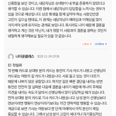
신중함을 보인 것이고, 내담자님은 상대방이 내 뜻을 존중하지 않았다고
생각할 수 있습니다. 이런 점에서 내담자님이 답답함을 느끼시는 경우가
있을 것으로 예상됩니다. 남은 평생을 함께 살아야 하는 사람인만큼
고민이 깊으실 텐데요, 이 관계는 내담자님이 배려심과 이해심을 많이
가지셔야 오래 유지되는 관계로 보입니다. 혹시라도 나이 때문에 결혼을
생각하고 계신 것은 아닌지, 내가 정말 이 사람과의 결혼을 원하는 것인지
냉철하게 생각해보실 필요가 있을 것 같습니다.
Like
Unlike
0
0
나다운클래스
2023-11-24 19:26
ID: 청월화
첫 번째 카드로 상대방 분의 카드는 동전의 기사 카드가 나왔고 선생님의
카드로는 여왕의 칼 카드가 나왔습니다. 서로 들고 있는 것이 다르기
때문에 나쁘지 않은 궁합입니다. 하지만 칼은 빠른 결단을 내리는 반면
동전은 천천히 잘 살펴본 다음에 결론을 내리기 때문에 하나의 주제로
의견을 내리는 속도가 달라서 선생님께서 많이 답답하실 때가 있습니다.
먼저 상대방 분의 카드로 기사 카드가 나왔습니다. 남성 분이 선생님보다
연상이라면 행동이 연상이라기보다는 약간 연하처럼 행동할 수 있습니다.
계급으로 보면 기사는 여왕보다 한 단계 아래여서 아직 본인이 제일
중요할 수 있습니다. 그래서 남성 분이 고집이 세다거나 자기중심적인