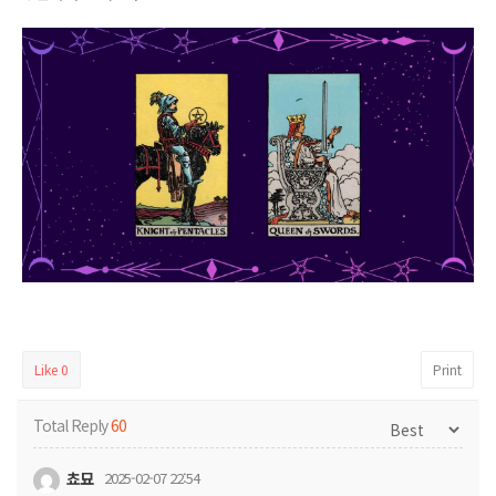
Like
0
Print
Total Reply
60
쵸묘
2025-02-07 22:54