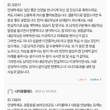
ID: 모든이
안녕하세요! 일단 좋은 인연을 만나시게 되신 걸 진심으로 축하드려요.
저도 더욱더 신중하게 카드를 뽑아보겠습니다. 결론적으로 말씀드리면 두
분은 좋은 궁합입니다. 먼저 내담자님과 상대분이 카드에서도 서로
현실적으로 삶을 개척하는 모습이 잘 맞구요. 또 남자친구분께서 내담자님
말씀을 들으면서 현명하다고 생각하시고, 잘 따르시는 궁합같아요.
내담자님은 따뜻하면서도 이성적이고 자애로운 편이신거 같고
그러면서도 아니다 싶을땐 이건좀아닌데 라고 말씀 하실 수 있는 강단이
있으세요. 그걸 남자친구분도 잘 수용해주시구요. 또 이 분은 한 방을
노리시고, 허상을 꿈꾸시는 분이 아니라 천천히 열심히 한 단계씩 같이
미래를 꿈꾸시는 분이시라 두 분이 사시면 참 잘 사실 거 같아요.
그러면서도 남자친구과 내담자님이 현실적이고 이성적이면서도 서로
감성적이시면도 있어서 같이살면 현명하고 더 시너지효과를 내며 잘
사실것 같습니다.
Like
Unlike
0
0
나다운클래스
2023-11-24 19:22
ID: 다로라
안녕하세요. 궁합운을 보러오셨군요. 나이를떠나 사람을 만날때는 요새는
더 신중하게 만나는경향이있죠. 잘 맞으시길 바라며 리딩해보겠습니다.